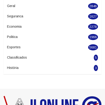
Cidades
551
Noticias
20396
Geral
2846
Seguranca
1627
Economia
2278
Politica
1966
Esportes
5681
Classificados
5
História
3