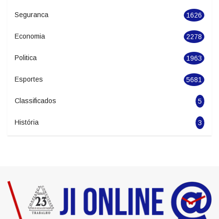
Seguranca
1626
Economia
2278
Politica
1963
Esportes
5681
Classificados
5
História
3