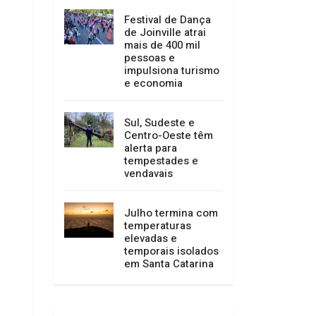
serviços entre 15 e
23 de agosto
Festival de Dança
de Joinville atrai
mais de 400 mil
pessoas e
impulsiona turismo
e economia
Sul, Sudeste e
Centro-Oeste têm
alerta para
tempestades e
vendavais
Julho termina com
temperaturas
elevadas e
temporais isolados
em Santa Catarina