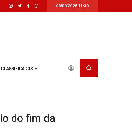
08/08/2026 11:30
nta Catarina |
Detrans instala novo semáforo na rua Santa Catarina, na zona
CLASSIFICADOS
io do fim da