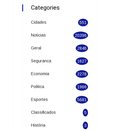
Categories
Cidades
551
Noticias
20396
Geral
2846
Seguranca
1627
Economia
2278
Politica
1966
Esportes
5681
Classificados
5