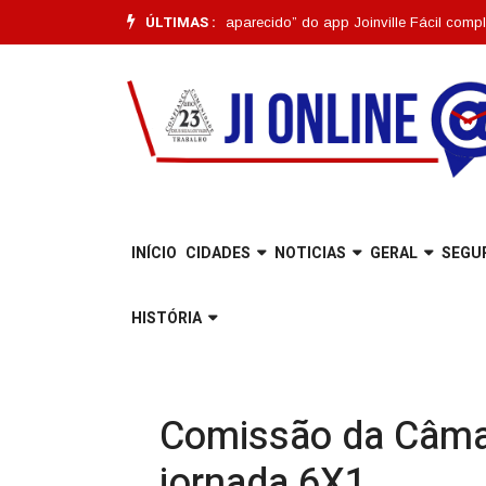
ÚLTIMAS :
uncionalidade “Pet Desaparecido” do app Joinville Fácil completa um mês 
INÍCIO
CIDADES
NOTICIAS
GERAL
SEGU
HISTÓRIA
Comissão da Câmara
jornada 6X1