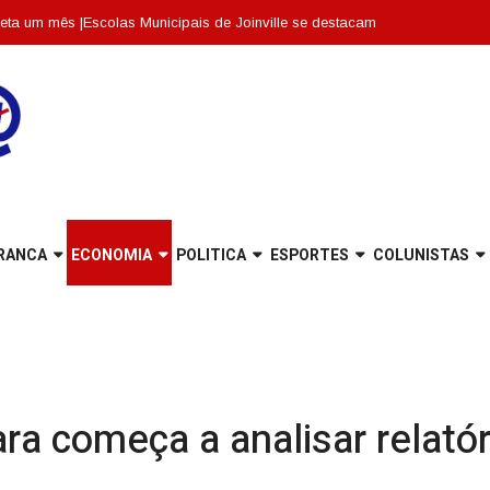
|
Escolas Municipais de Joinville se destacam entre as dez melhores de Sa
RANCA
ECONOMIA
POLITICA
ESPORTES
COLUNISTAS
 começa a analisar relatór