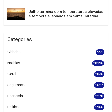
Sul, Sudeste e Centro-Oeste têm alerta
para tempestades e vendavais
Julho termina com temperaturas elevadas
e temporais isolados em Santa Catarina
Categories
Cidades
551
Noticias
20396
Geral
2846
Seguranca
1627