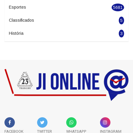
Economia
2278
Politica
1966
Esportes
5681
Classificados
5
História
3