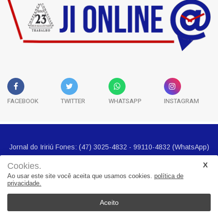
FACEBOOK
TWITTER
WHATSAPP
INSTAGRAM
Cookies.
Ao usar este site você aceita que usamos cookies.
política de
privacidade.
Jornal do Iririú Fones: (47) 3025-4832 - 99110-4832 (WhatsApp)
E-mail imprensa@jornalbairros.com.br
Aceito