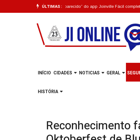
ÚLTIMAS :
ncionalidade “Pet Desaparecido” do app Joinville Fácil completa um mês |
INÍCIO
CIDADES
NOTICIAS
GERAL
SEGU
HISTÓRIA
Reconhecimento fa
Oktoberfest de B