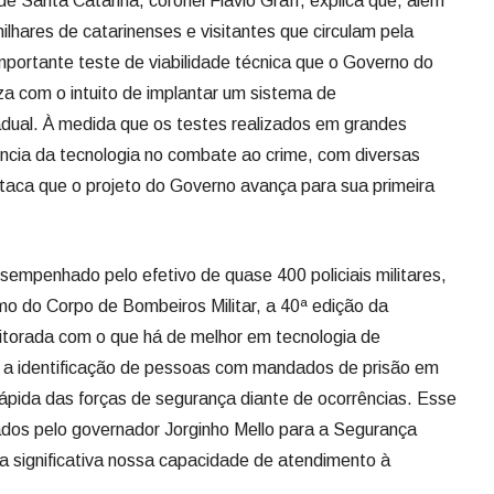
e Santa Catarina, coronel Flávio Graff, explica que, além
ilhares de catarinenses e visitantes que circulam pela
mportante teste de viabilidade técnica que o Governo do
a com o intuito de implantar um sistema de
adual. À medida que os testes realizados em grandes
ncia da tecnologia no combate ao crime, com diversas
staca que o projeto do Governo avança para sua primeira
sempenhado pelo efetivo de quase 400 policiais militares,
como do Corpo de Bombeiros Militar, a 40ª edição da
torada com o que há de melhor em tecnologia de
 a identificação de pessoas com mandados de prisão em
ápida das forças de segurança diante de ocorrências. Esse
zados pelo governador Jorginho Mello para a Segurança
ma significativa nossa capacidade de atendimento à