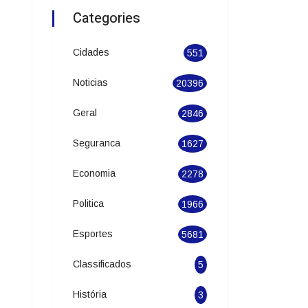
Categories
Cidades
551
Noticias
20396
Geral
2846
Seguranca
1627
Economia
2278
Politica
1966
Esportes
5681
Classificados
5