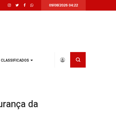
09/08/2026 04:22
a Catarina |
Detrans instala novo semáforo na rua Santa Catarina, na zona S
CLASSIFICADOS
urança da