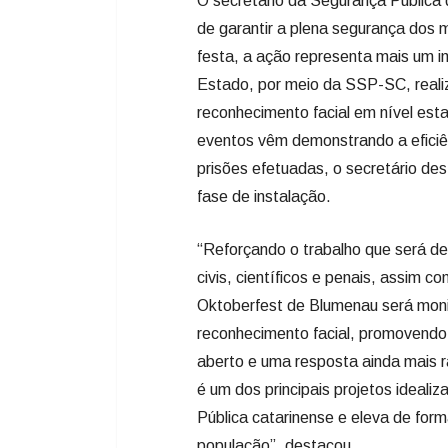
O secretário da Segurança Pública d
de garantir a plena segurança dos m
festa, a ação representa mais um i
Estado, por meio da SSP-SC, realiz
reconhecimento facial em nível est
eventos vêm demonstrando a eficiê
prisões efetuadas, o secretário de
fase de instalação.
“Reforçando o trabalho que será de
civis, científicos e penais, assim 
Oktoberfest de Blumenau será moni
reconhecimento facial, promovendo
aberto e uma resposta ainda mais r
é um dos principais projetos ideali
Pública catarinense e eleva de for
população”, destacou.