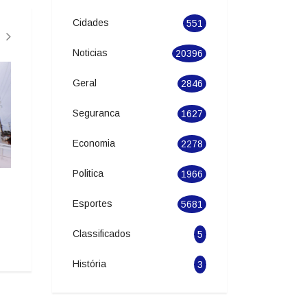
Cidades
551
Noticias
20396
Geral
2846
Seguranca
1627
Economia
2278
Operação conjunta apreende 140
Guarda Municipal de
Politica
1966
quilos de cocaína em Joinville
desarticula grupo 
“golpe da marcha r
25/05/2026 19:52
Esportes
5681
21/05/2026 16:11
Classificados
5
História
3