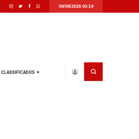
09/08/2026 03:19
 Santa Catarina |
Detrans instala novo semáforo na rua Santa Catarina, na z
CLASSIFICADOS