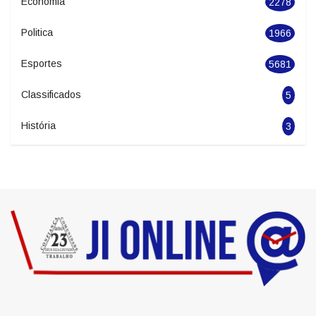
Economia
2278
Politica
1966
Esportes
5681
Classificados
5
História
3