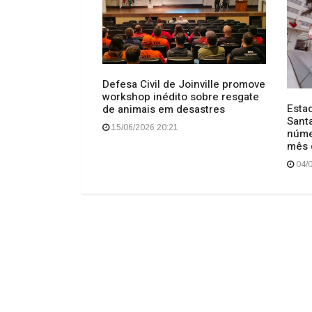
ança realizam
Defesa Civil de Joinville promove
ada em bairros
workshop inédito sobre resgate
Esta
de animais em desastres
Sant
15/06/2026 20:21
núme
mês 
04/0