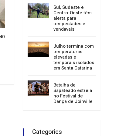
Sul, Sudeste e
Centro-Oeste têm
alerta para
tempestades e
vendavais
40
Guarda Municipal de Joinville
Forças de Seguranç
desarticula grupo envolvido no
realizam reforço d
Julho termina com
“golpe da marcha ré”
Presença”
temperaturas
21/05/2026 16:11
21/05/2026 15:47
elevadas e
temporais isolados
em Santa Catarina
Batalha de
Sapateado estreia
no Festival de
Dança de Joinville
Categories