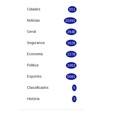
Cidades
551
Noticias
20391
Geral
2845
Seguranca
1626
Economia
2278
Politica
1963
Esportes
5681
Classificados
5
História
3