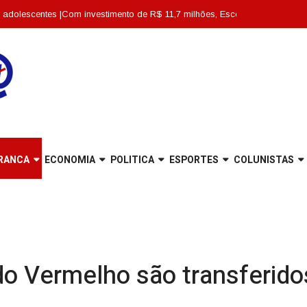
s |
Com investimento de R$ 11,7 milhões, Escola Abdon Baptista é entregue to
RANCA
ECONOMIA
POLITICA
ESPORTES
COLUNISTAS
 Vermelho são transferidos