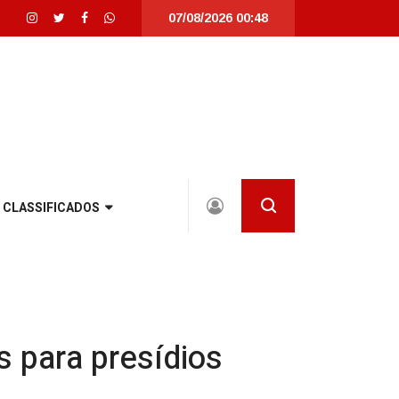
07/08/2026 00:48
talmente revitalizada em Joinville |
Joinville recebe seletivas da WorldSk
CLASSIFICADOS
 para presídios