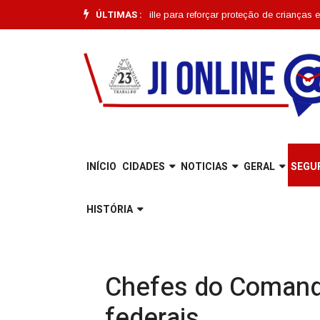
ÚLTIMAS :
ão começa em Joinville para reforçar proteção de crianças e adolescente
INÍCIO
CIDADES
NOTICIAS
GERAL
SEGU
HISTÓRIA
Chefes do Comando
federais