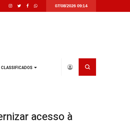
07/08/2026 09:14
ente revitalizada em Joinville |
Joinville recebe seletivas da WorldSkills,
CLASSIFICADOS
ernizar acesso à