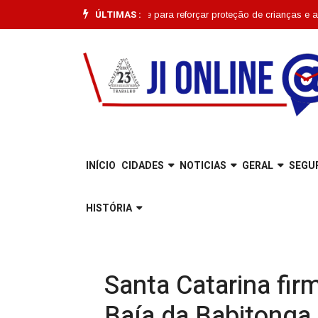
ÚLTIMAS :
meça em Joinville para reforçar proteção de crianças e adolescentes |
Co
INÍCIO
CIDADES
NOTICIAS
GERAL
SEGU
HISTÓRIA
Santa Catarina fir
Baía da Babitonga