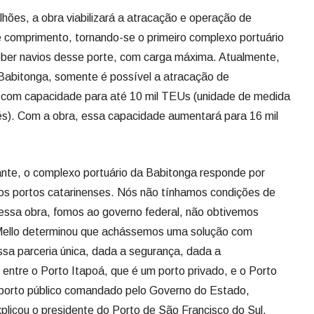
ões, a obra viabilizará a atracação e operação de
comprimento, tornando-se o primeiro complexo portuário
eber navios desse porte, com carga máxima. Atualmente,
Babitonga, somente é possível a atracação de
com capacidade para até 10 mil TEUs (unidade de medida
és). Com a obra, essa capacidade aumentará para 16 mil
te, o complexo portuário da Babitonga responde por
s portos catarinenses. Nós não tínhamos condições de
r essa obra, fomos ao governo federal, não obtivemos
 Mello determinou que achássemos uma solução com
essa parceria única, dada a segurança, dada a
e entre o Porto Itapoá, que é um porto privado, e o Porto
 porto público comandado pelo Governo do Estado,
plicou o presidente do Porto de São Francisco do Sul,