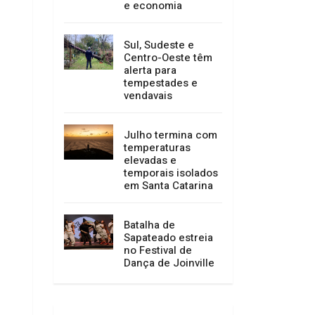
mais de 400 mil
pessoas e
impulsiona turismo
e economia
Sul, Sudeste e
Centro-Oeste têm
alerta para
tempestades e
vendavais
Julho termina com
temperaturas
elevadas e
temporais isolados
em Santa Catarina
Batalha de
Sapateado estreia
no Festival de
Dança de Joinville