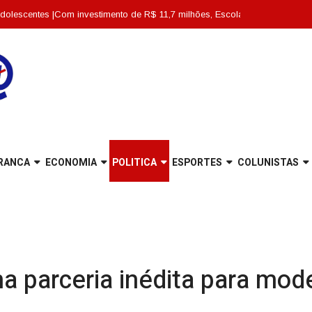
m investimento de R$ 11,7 milhões, Escola Abdon Baptista é entregue totalm
RANCA
ECONOMIA
POLITICA
ESPORTES
COLUNISTAS
ma parceria inédita para mod