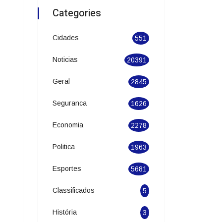
Categories
Cidades
551
Noticias
20391
Geral
2845
Seguranca
1626
Economia
2278
Politica
1963
Esportes
5681
Classificados
5