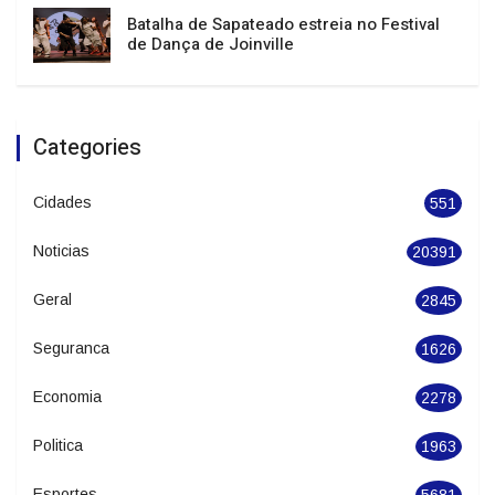
Julho termina com temperaturas elevadas
e temporais isolados em Santa Catarina
Batalha de Sapateado estreia no Festival
de Dança de Joinville
Categories
Cidades
551
Noticias
20391
Geral
2845
Seguranca
1626
Economia
2278