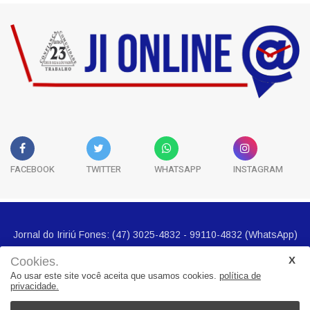
FACEBOOK
TWITTER
WHATSAPP
INSTAGRAM
Jornal do Iririú Fones: (47) 3025-4832 - 99110-4832 (WhatsApp)
E-mail imprensa@jornalbairros.com.br
Cookies.
Ao usar este site você aceita que usamos cookies.
política de
privacidade.
Cidades
Noticias
Geral
Seguranca
Economia
Politica
Esportes
Classificados
História