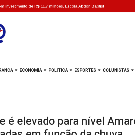
nto de R$ 11,7 milhões, Escola Abdon Baptista é entregue totalmente revita
RANCA
ECONOMIA
POLITICA
ESPORTES
COLUNISTAS
le é elevado para nível Amar
tradas em função da chuva