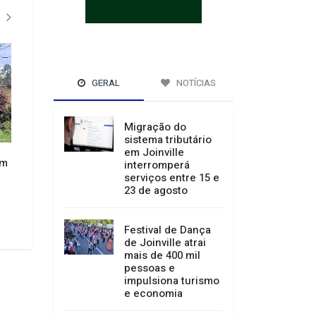
GERAL
NOTÍCIAS
Julho termina com temperaturas
êm
Migração do
elevadas e temporais isolados
Batalha de Sapatea
sistema tributário
em Santa Catarina
Festival de Dança d
em Joinville
interromperá
28/07/2026 16:09
28/07/2026 16:06
serviços entre 15 e
23 de agosto
Festival de Dança
de Joinville atrai
mais de 400 mil
pessoas e