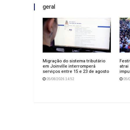
geral
Festi
Migração do sistema tributário
atrai
em Joinville interromperá
 gravação
impu
serviços entre 15 e 23 de agosto
oz do Brasil” e
nalismo político
05/0
05/08/2026 14:52
a