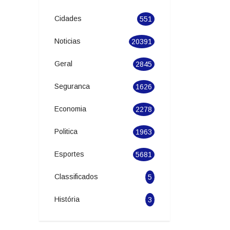
Categories
Cidades
551
Noticias
20391
Geral
2845
Seguranca
1626
Economia
2278
Politica
1963
Esportes
5681
Classificados
5
História
3