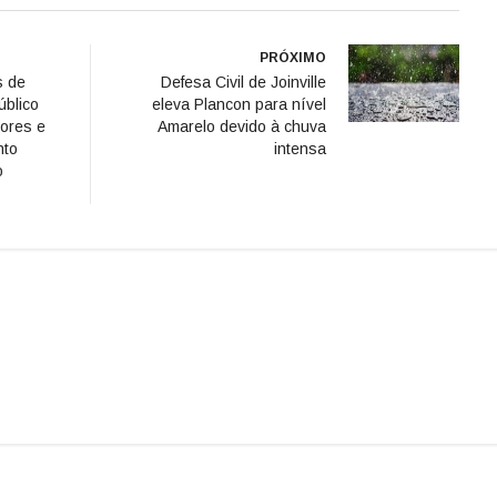
PRÓXIMO
s de
Defesa Civil de Joinville
úblico
eleva Plancon para nível
ores e
Amarelo devido à chuva
nto
intensa
o