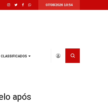
07/08/2026 10:54
lizada em Joinville |
Joinville recebe seletivas da WorldSkills, maior com
CLASSIFICADOS
elo após