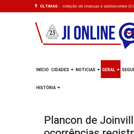
ÚLTIMAS :
inville para reforçar proteção de crianças e adolescentes |
Com investime
INÍCIO
CIDADES
NOTICIAS
GERAL
SEGU
HISTÓRIA
Plancon de Joinvil
ocorrências regis