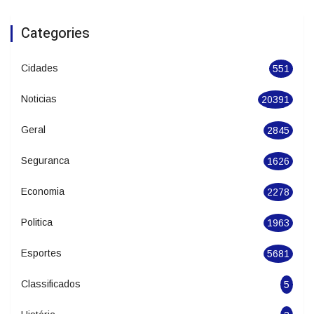
Batalha de Sapateado estreia no Festival
de Dança de Joinville
Categories
Cidades
551
Noticias
20391
Geral
2845
Seguranca
1626
Economia
2278
Politica
1963
Esportes