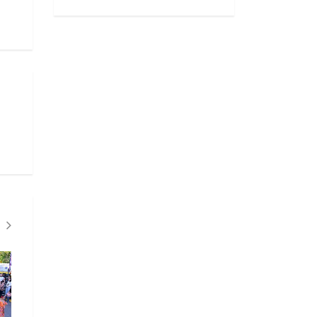
História
3