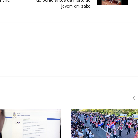
nville
de ponte antes da morte de
jovem em salto