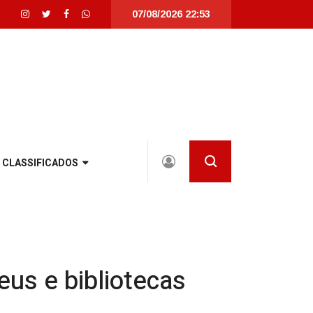
07/08/2026 22:53
nta Catarina |
Detrans instala novo semáforo na rua Santa Catarina, na zona
CLASSIFICADOS
eus e bibliotecas