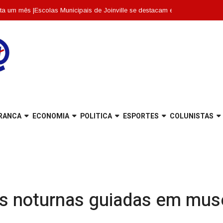
 |
Escolas Municipais de Joinville se destacam entre as dez melhores de Sa
RANCA
ECONOMIA
POLITICA
ESPORTES
COLUNISTAS
itas noturnas guiadas em mus