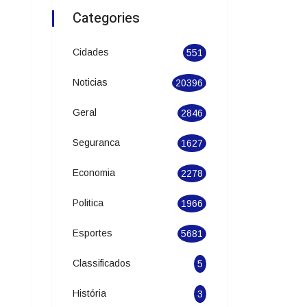
Categories
Cidades
551
Noticias
20396
Geral
2846
Seguranca
1627
Economia
2278
Politica
1966
Esportes
5681
Classificados
5