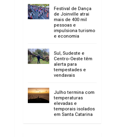
serviços entre 15 e
23 de agosto
Festival de Dança
de Joinville atrai
mais de 400 mil
pessoas e
impulsiona turismo
e economia
Sul, Sudeste e
Centro-Oeste têm
alerta para
tempestades e
vendavais
Julho termina com
temperaturas
elevadas e
temporais isolados
em Santa Catarina