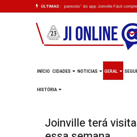
ÚLTIMAS :
uncionalidade “Pet Desaparecido” do app Joinville Fácil completa um mês
INÍCIO
CIDADES
NOTICIAS
GERAL
SEGU
HISTÓRIA
Joinville terá vis
essa semana