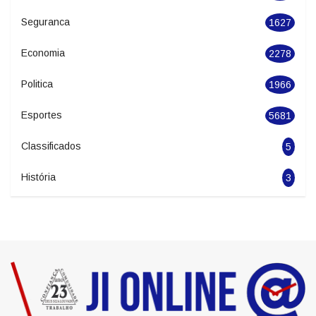
Noticias
20396
Geral
2846
Seguranca
1627
Economia
2278
Politica
1966
Esportes
5681
Classificados
5
História
3