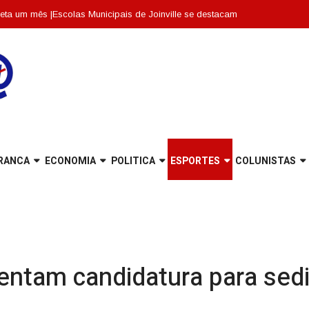
mês |
Escolas Municipais de Joinville se destacam entre as dez melhores de
RANCA
ECONOMIA
POLITICA
ESPORTES
COLUNISTAS
sentam candidatura para se