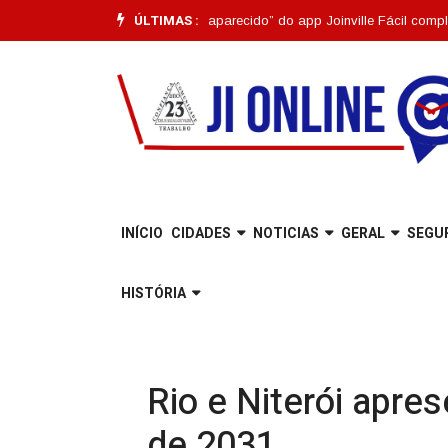
ÚLTIMAS :
 |
Funcionalidade “Pet Desaparecido” do app Joinville Fácil completa um 
INÍCIO
CIDADES
NOTICIAS
GERAL
SEGU
HISTÓRIA
Rio e Niterói apre
de 2031