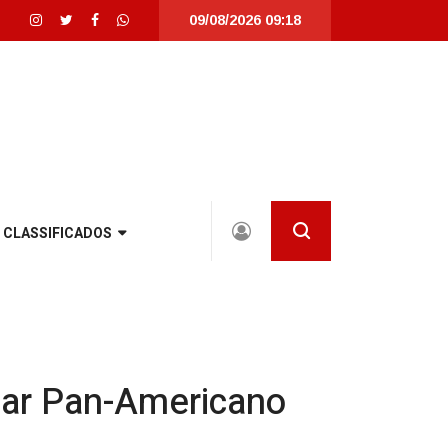
09/08/2026 09:18
 Santa Catarina |
Detrans instala novo semáforo na rua Santa Catarina, na z
CLASSIFICADOS
diar Pan-Americano