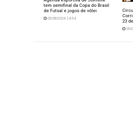
Agenda esportiva de Joinville
tem semifinal da Copa do Brasil
mpeão do WTT
Circu
de Futsal e jogos de vôlei
 vice na duplas
Corri
05/08/2026 14:54
23 d
05/0