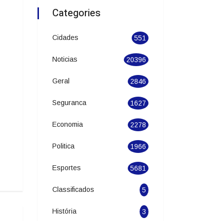
Categories
Cidades
551
Noticias
20396
Geral
2846
Seguranca
1627
Economia
2278
Politica
1966
Esportes
5681
Classificados
5