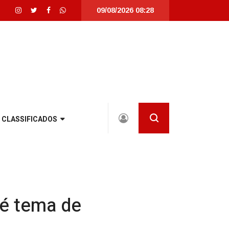
09/08/2026 08:28
anta Catarina |
Detrans instala novo semáforo na rua Santa Catarina, na zon
CLASSIFICADOS
 é tema de