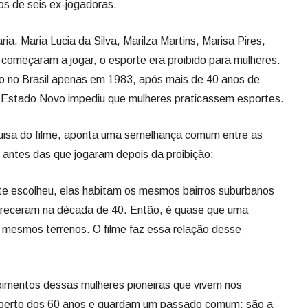
os de seis ex-jogadoras.
, Maria Lucia da Silva, Marilza Martins, Marisa Pires,
começaram a jogar, o esporte era proibido para mulheres.
do no Brasil apenas em 1983, após mais de 40 anos de
 Estado Novo impediu que mulheres praticassem esportes.
quisa do filme, aponta uma semelhança comum entre as
 antes das que jogaram depois da proibição:
nte escolheu, elas habitam os mesmos bairros suburbanos
areceram na década de 40. Então, é quase que uma
mesmos terrenos. O filme faz essa relação desse
oimentos dessas mulheres pioneiras que vivem nos
o perto dos 60 anos e guardam um passado comum: são a