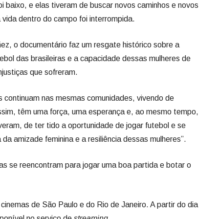
oi baixo, e elas tiveram de buscar novos caminhos e novos
a vida dentro do campo foi interrompida.
añez, o documentário faz um resgate histórico sobre a
ebol das brasileiras e a capacidade dessas mulheres de
njustiças que sofreram.
as continuam nas mesmas comunidades, vivendo de
assim, têm uma força, uma esperança e, ao mesmo tempo,
tiveram, de ter tido a oportunidade de jogar futebol e se
a da amizade feminina e a resiliência dessas mulheres”.
s se reencontram para jogar uma boa partida e botar o
cinemas de São Paulo e do Rio de Janeiro. A partir do dia
isponível no serviço de
streaming
.