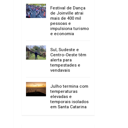
serviços entre 15 e
23 de agosto
Festival de Dança
de Joinville atrai
mais de 400 mil
pessoas e
impulsiona turismo
e economia
Sul, Sudeste e
Centro-Oeste têm
alerta para
tempestades e
vendavais
Julho termina com
temperaturas
elevadas e
temporais isolados
em Santa Catarina