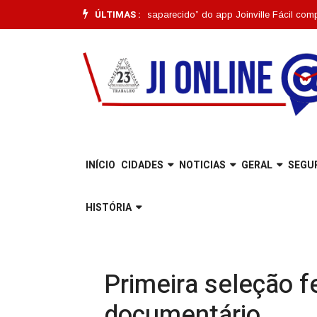
ÚLTIMAS :
Funcionalidade “Pet Desaparecido” do app Joinville Fácil completa um mê
INÍCIO
CIDADES
NOTICIAS
GERAL
SEGU
HISTÓRIA
Primeira seleção f
documentário