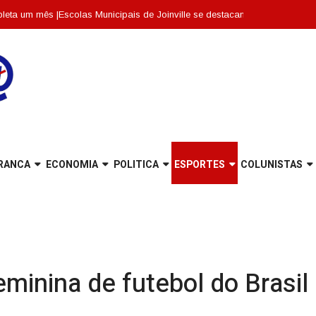
s |
Escolas Municipais de Joinville se destacam entre as dez melhores de S
RANCA
ECONOMIA
POLITICA
ESPORTES
COLUNISTAS
eminina de futebol do Brasil