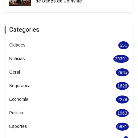
e temporais isolados em Santa Catarina
Batalha de Sapateado estreia no Festival
de Dança de Joinville
Categories
Cidades
551
Noticias
20391
Geral
2845
Seguranca
1626
Economia
2278