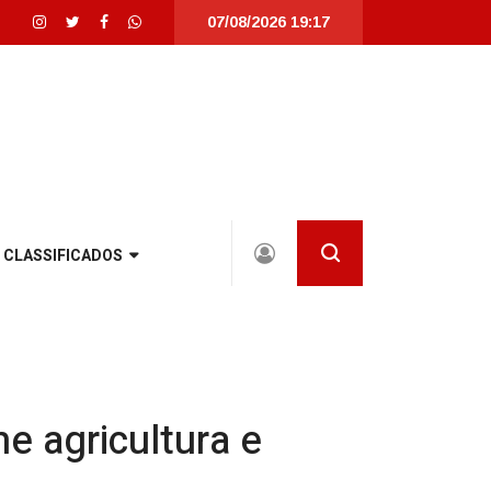
07/08/2026 19:17
otalmente revitalizada em Joinville |
Joinville recebe seletivas da WorldSk
CLASSIFICADOS
e agricultura e