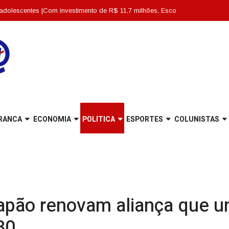
s |
Com investimento de R$ 11,7 milhões, Escola Abdon Baptista é entregue t
RANCA
ECONOMIA
POLITICA
ESPORTES
COLUNISTAS
apão renovam aliança que un
80