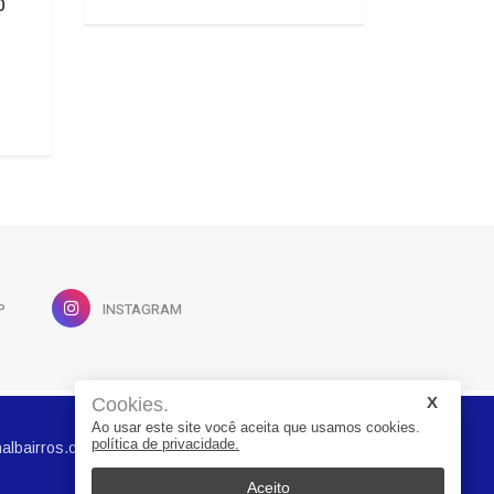
após revogação de visto de
0
construção e gestã
embaixadora
em Joinville avanç
05/08/2026 14:26
27/07/2026 21:21
P
INSTAGRAM
Cookies.
Ao usar este site você aceita que usamos cookies.
política de privacidade.
albairros.com.br
Aceito