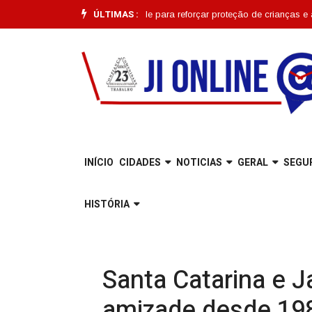
ÚLTIMAS :
ão começa em Joinville para reforçar proteção de crianças e adolescente
INÍCIO
CIDADES
NOTICIAS
GERAL
SEGU
HISTÓRIA
Santa Catarina e J
amizade desde 19