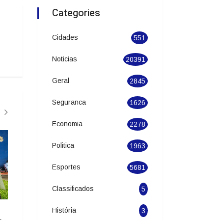
Categories
Cidades
551
Noticias
20391
Geral
2845
Seguranca
1626
Economia
2278
Politica
1963
Esportes
5681
Classificados
5
História
3
Atitude irresponsável, diz Lula
Projeto que autoriz