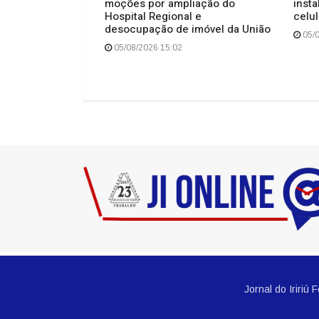
ereador de
moções por ampliação do
inst
sta de marketing
Hospital Regional e
celul
em acordo sobre
desocupação de imóvel da União
05/0
eúdo
05/08/2026 15:02
Jornal do Iriri