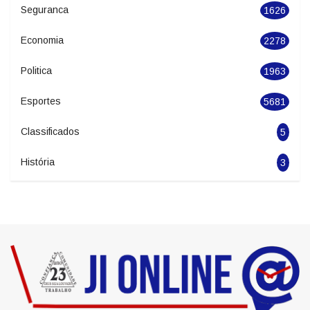
Noticias
20391
Geral
2845
Seguranca
1626
Economia
2278
Politica
1963
Esportes
5681
Classificados
5
História
3