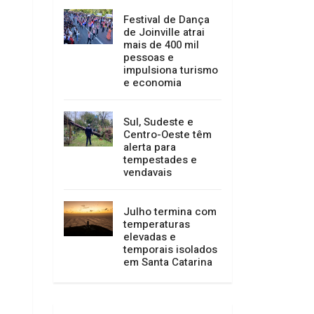
serviços entre 15 e
23 de agosto
Festival de Dança
de Joinville atrai
mais de 400 mil
pessoas e
impulsiona turismo
e economia
Sul, Sudeste e
Centro-Oeste têm
alerta para
tempestades e
vendavais
Julho termina com
temperaturas
elevadas e
temporais isolados
em Santa Catarina