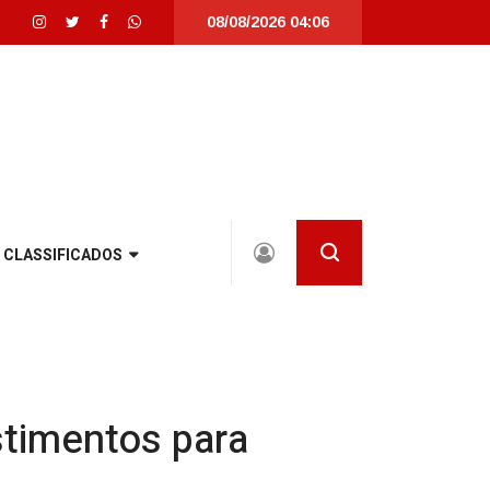
08/08/2026 04:06
ta Catarina |
Detrans instala novo semáforo na rua Santa Catarina, na zona S
CLASSIFICADOS
stimentos para