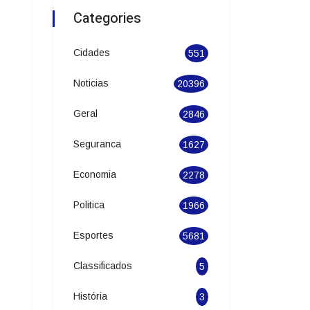
Categories
Cidades
551
Noticias
20396
Geral
2846
Seguranca
1627
Economia
2278
Politica
1966
Esportes
5681
Classificados
5