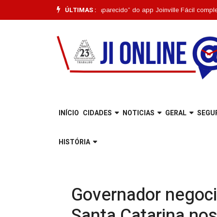
ÚLTIMAS :
ncionalidade “Pet Desaparecido” do app Joinville Fácil completa um mês |
INÍCIO
CIDADES
NOTICIAS
GERAL
SEGU
HISTÓRIA
Governador negoci
Santa Catarina no