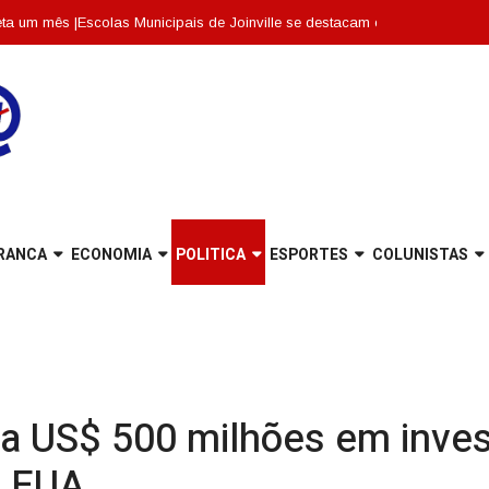
Escolas Municipais de Joinville se destacam entre as dez melhores de San
RANCA
ECONOMIA
POLITICA
ESPORTES
COLUNISTAS
a US$ 500 milhões em inve
s EUA