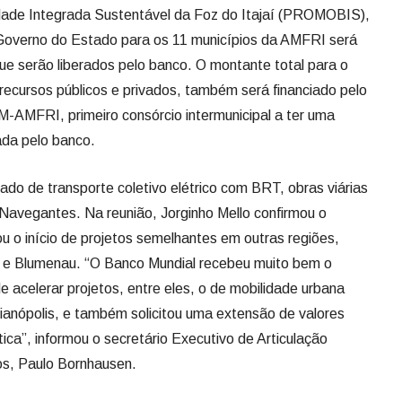
ade Integrada Sustentável da Foz do Itajaí (PROMOBIS),
 Governo do Estado para os 11 municípios da AMFRI será
e serão liberados pelo banco. O montante total para o
ecursos públicos e privados, também será financiado pelo
-AMFRI, primeiro consórcio intermunicipal a ter uma
ada pelo banco.
o de transporte coletivo elétrico com BRT, obras viárias
e Navegantes. Na reunião, Jorginho Mello confirmou o
u o início de projetos semelhantes em outras regiões,
le e Blumenau. “O Banco Mundial recebeu muito bem o
e acelerar projetos, entre eles, o de mobilidade urbana
rianópolis, e também solicitou uma extensão de valores
ática”, informou o secretário Executivo de Articulação
cos, Paulo Bornhausen.