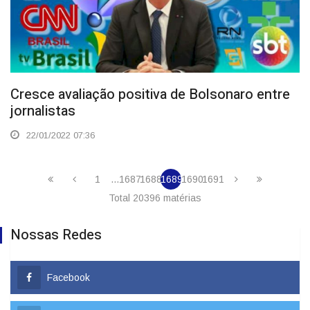
Cresce avaliação positiva de Bolsonaro entre
jornalistas
22/01/2022 07:36
1
...
1687
1688
1689
1690
1691
Total 20396 matérias
Nossas Redes
Facebook