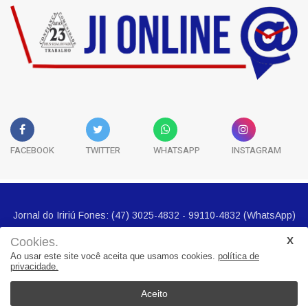
e temporais isolados em Santa Catarina
FACEBOOK
TWITTER
WHATSAPP
INSTAGRAM
Cookies.
Ao usar este site você aceita que usamos cookies.
política de
privacidade.
Jornal do Iririú Fones: (47) 3025-4832 - 99110-4832 (WhatsApp)
E-mail imprensa@jornalbairros.com.br
Aceito